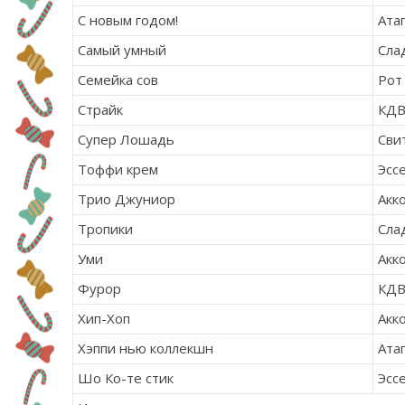
С новым годом!
Ата
Самый умный
Сла
Семейка сов
Рот
Страйк
КД
Супер Лошадь
Сви
Тоффи крем
Эсс
Трио Джуниор
Акк
Тропики
Сла
Уми
Акк
Фурор
КД
Хип-Хоп
Акк
Хэппи нью коллекшн
Ата
Шо Ко-те стик
Эсс