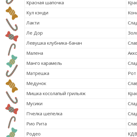
Красная шапочка
Кра
Кул кэнди
Кон
Лакти
Сла
Ле Дор
Зол
Левушка клубника-банан
Сла
Малена
Акк
Манго карамель
Сла
Матрешка
Рот
Медунок
Сла
Мишка косолапый грильяж
Кра
Мусики
Сла
Пчелка шепелка
Сла
Рио Рита
Сла
Родео
КД