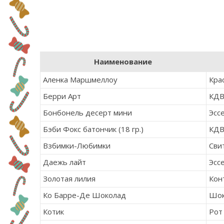
Наименование
Аленка Маршмеллоу
Кра
Берри Арт
КД
Бонбонель десерт мини
Эсс
Бэби Фокс батончик (18 гр.)
КД
Взбимки-Любимки
Сви
Даежь лайт
Эсс
Золотая лилия
Кон
Ко
Барре-Де
Шоколад
Шок
Котик
Рот