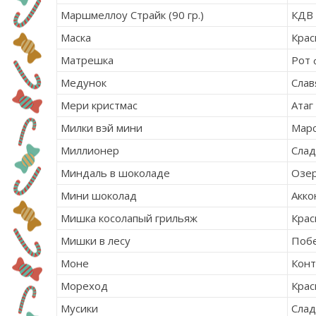
Маршмеллоу Страйк (90 гр.)
КДВ
Маска
Крас
Матрешка
Рот 
Медунок
Слав
Мери кристмас
Атаг
Милки вэй мини
Мар
Миллионер
Сла
Миндаль в шоколаде
Озер
Мини шоколад
Акко
Мишка косолапый грильяж
Крас
Мишки в лесу
Поб
Моне
Кон
Мореход
Крас
Мусики
Слад