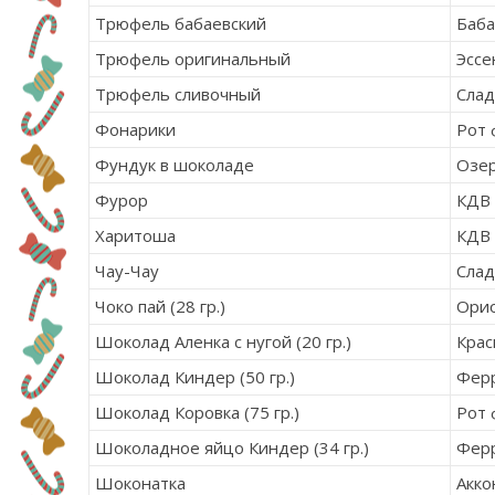
Трюфель бабаевский
Баба
Трюфель оригинальный
Эссе
Трюфель сливочный
Сла
Фонарики
Рот 
Фундук в шоколаде
Озер
Фурор
КДВ
Харитоша
КДВ
Чау-Чау
Сла
Чоко пай (28 гр.)
Ори
Шоколад Аленка с нугой (20 гр.)
Крас
Шоколад Киндер (50 гр.)
Фер
Шоколад Коровка (75 гр.)
Рот 
Шоколадное яйцо Киндер (34 гр.)
Фер
Шоконатка
Акко