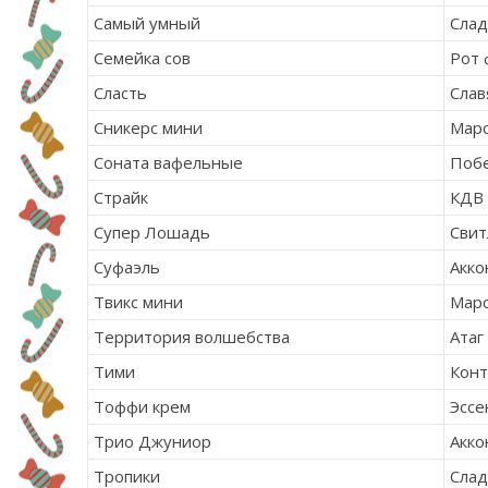
Самый умный
Сла
Семейка сов
Рот 
Сласть
Слав
Сникерс мини
Мар
Соната вафельные
Поб
Страйк
КДВ
Супер Лошадь
Свит
Суфаэль
Акко
Твикс мини
Мар
Территория волшебства
Атаг
Тими
Кон
Тоффи крем
Эссе
Трио Джуниор
Акко
Тропики
Сла