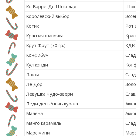
Ко
Барре-Де
Шоколад
Шок
Королевский выбор
Эссе
Котик
Рот 
Красная шапочка
Крас
Крут Фрут (70 гр.)
КДВ
Конфибум
Сла
Кул кэнди
Кон
Лакти
Сла
Ле Дор
Золо
Левушка Чудо-звери
Слав
Леди день/ночь курага
Акко
Малена
Акко
Манго карамель
Сла
Марс мини
Мар