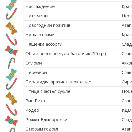
Наслаждение
Крас
Натс мини
Нест
Новогодний позитив
Атаг
Ну-ка
отними
Крас
Няшечка ассорти
Сла
Обыкновенное чудо батончик (55 гр.)
Слав
Отломи
Акко
Перезвон
Слав
Пирамидка арахис в шоколаде
Сири
Птица счастья суфле
Поб
Рио Рита
Слав
Родео
КДВ
Рожки-Единорожки
Сла
С новым годом!
Атаг