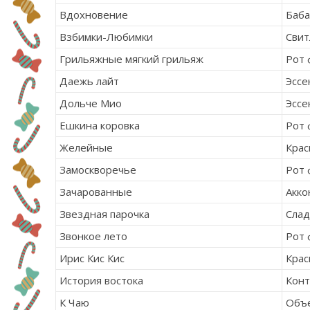
Вдохновение
Баба
Взбимки-Любимки
Свит
Грильяжные мягкий грильяж
Рот 
Даежь лайт
Эссе
Дольче Мио
Эссе
Ешкина коровка
Рот 
Желейные
Крас
Замоскворечье
Рот 
Зачарованные
Акко
Звездная парочка
Сла
Звонкое лето
Рот 
Ирис Кис Кис
Крас
История востока
Кон
К Чаю
Объ