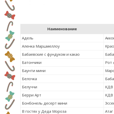
Наименование
Адель
Акко
Аленка Маршмеллоу
Крас
Бабаевские с фундуком и какао
Баба
Батончики
Рот 
Баунти мини
Мар
Белочка
Баба
Белуччи
КДВ
Берри Арт
КДВ
Бонбонель десерт мини
Эссе
В гостях у Деда Мороза
Атаг