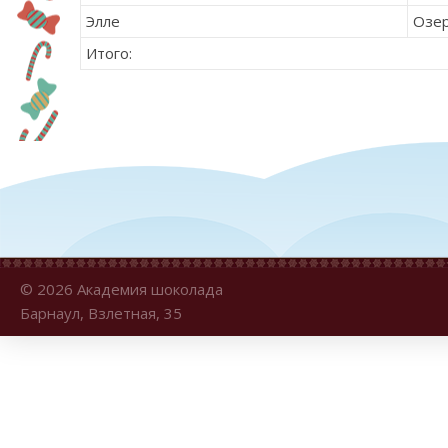
Элле
Озер
Итого:
© 2026 Академия шоколада
Барнаул, Взлетная, 35